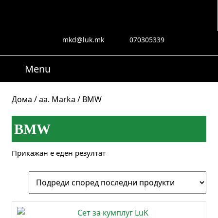
Skip
to
content
Skip
mkd@luk.mk
070305339
mkd@luk.mk
070305339
to
content
Menu
Menu
Search
for:
Дома
/
aa. Marka
/ BMW
BMW
Прикажан е еден резултат