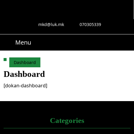
Skip
to
content
Skip
mkd@luk.mk
070305339
mkd@luk.mk
070305339
to
content
Menu
Menu
Search
for:
Dashboard
Dashboard
[dokan-dashboard]
Categories