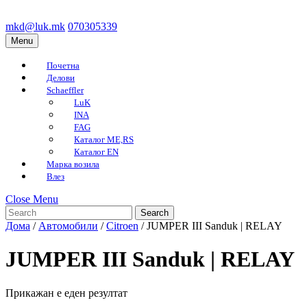
Skip
to
mkd@luk.mk
070305339
mkd@luk.mk
070305339
content
Menu
Menu
Skip
to
Почетна
content
Делови
Schaeffler
LuK
INA
FAG
Каталог ME,RS
Каталог EN
Марка возила
Влез
Close
Close Menu
Search
Menu
for:
Дома
/
Автомобили
/
Citroen
/ JUMPER III Sanduk | RELAY
JUMPER III Sanduk | RELAY
Прикажан е еден резултат