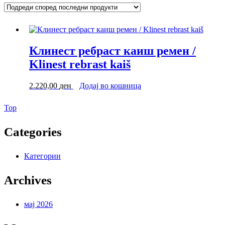
Клинест ребраст каиш ремен /
Klinest rebrast kaiš
2.220,00
ден
Додај во кошница
Back
Top
to
Top
Categories
Категории
Archives
мај 2026