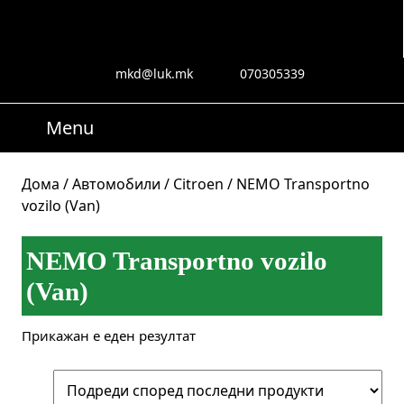
Skip
to
content
Skip
mkd@luk.mk
070305339
mkd@luk.mk
070305339
to
content
Menu
Menu
Search
for:
Дома
/
Автомобили
/
Citroen
/ NEMO Transportno
vozilo (Van)
NEMO Transportno vozilo
(Van)
Прикажан е еден резултат