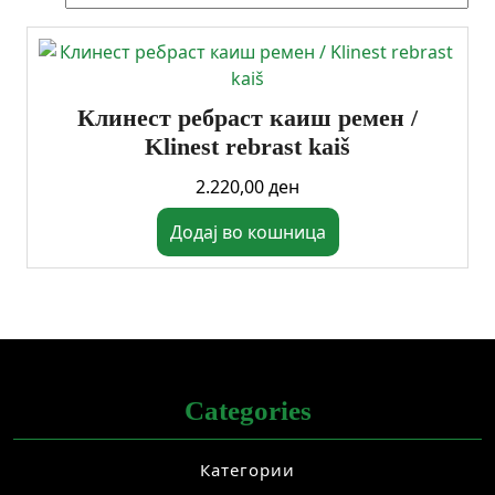
Клинест ребраст каиш ремен /
Klinest rebrast kaiš
2.220,00
ден
Додај во кошница
Categories
Категории