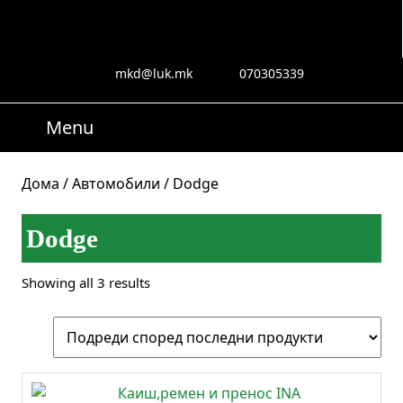
Skip
to
content
Skip
mkd@luk.mk
070305339
mkd@luk.mk
070305339
to
content
Menu
Menu
Search
for:
Дома
/
Автомобили
/ Dodge
Dodge
Sorted
Showing all 3 results
by
latest