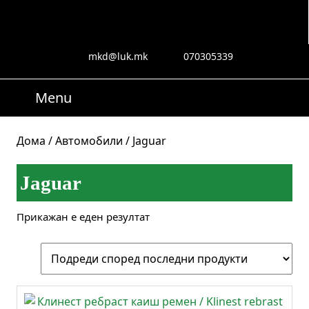
Skip
to
content
Skip
mkd@luk.mk
070305339
mkd@luk.mk
070305339
to
content
Menu
Menu
Search
for:
Дома
/
Автомобили
/ Jaguar
Jaguar
Прикажан е еден резултат