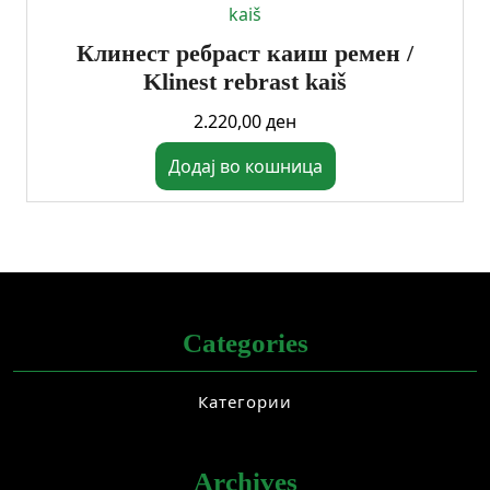
Клинест ребраст каиш ремен /
Klinest rebrast kaiš
2.220,00
ден
Додај во кошница
Categories
Категории
Archives