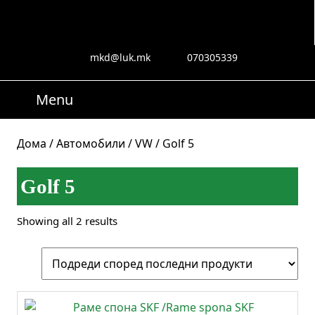
Skip
to
content
Skip
mkd@luk.mk
070305339
mkd@luk.mk
070305339
to
content
Menu
Menu
Search
for:
Дома
/
Автомобили
/
VW
/ Golf 5
Golf 5
Sorted
Showing all 2 results
by
latest