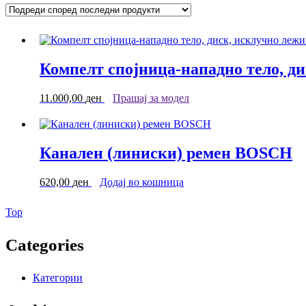
latest
Компелт спојница-нападно тело, дис
11.000,00
ден
Прашај за модел
Канален (линиски) ремен BOSCH
620,00
ден
Додај во кошница
Back
Top
to
Top
Categories
Категории