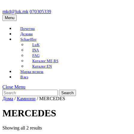
Skip
to
mkd@luk.mk
070305339
mkd@luk.mk
070305339
content
Menu
Menu
Skip
to
Почетна
content
Делови
Schaeffler
LuK
INA
FAG
Каталог ME,RS
Каталог EN
Марка возила
Влез
Close
Close Menu
Search
Menu
for:
Дома
/
Камиони
/ MERCEDES
MERCEDES
Sorted
Showing all 2 results
by