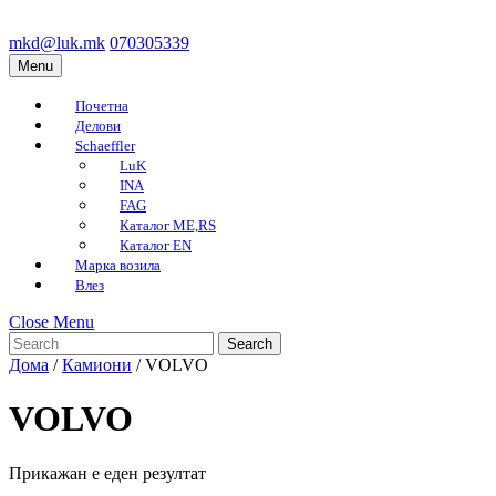
Skip
to
mkd@luk.mk
070305339
mkd@luk.mk
070305339
content
Menu
Menu
Skip
to
Почетна
content
Делови
Schaeffler
LuK
INA
FAG
Каталог ME,RS
Каталог EN
Марка возила
Влез
Close
Close Menu
Search
Menu
for:
Дома
/
Камиони
/ VOLVO
VOLVO
Прикажан е еден резултат