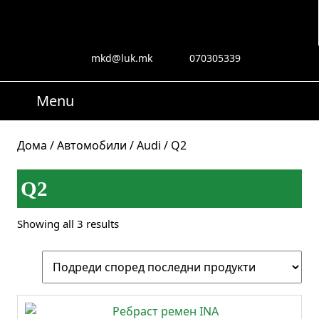
Skip
to
content
Skip
mkd@luk.mk
070305339
mkd@luk.mk
070305339
to
content
Menu
Menu
Search
for:
Дома
/
Автомобили
/
Audi
/ Q2
Q2
Sorted
Showing all 3 results
by
latest