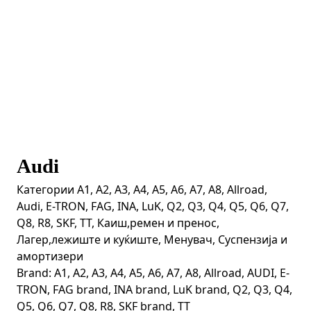
Audi
Категории
A1
,
A2
,
A3
,
A4
,
A5
,
A6
,
A7
,
A8
,
Allroad
,
Audi
,
E-TRON
,
FAG
,
INA
,
LuK
,
Q2
,
Q3
,
Q4
,
Q5
,
Q6
,
Q7
,
Q8
,
R8
,
SKF
,
TT
,
Каиш,ремен и пренос
,
Лагер,лежиште и куќиште
,
Менувач
,
Суспензија и
амортизери
Brand:
A1
,
A2
,
A3
,
A4
,
A5
,
A6
,
A7
,
A8
,
Allroad
,
AUDI
,
E-
TRON
,
FAG brand
,
INA brand
,
LuK brand
,
Q2
,
Q3
,
Q4
,
Q5
,
Q6
,
Q7
,
Q8
,
R8
,
SKF brand
,
TT