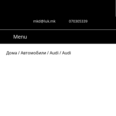
Skip
to
content
Skip
mkd@luk.mk
070305339
mkd@luk.mk
070305339
to
content
Menu
Menu
Search
for:
Дома
/
Автомобили
/
Audi
/ Audi