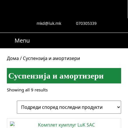
Skip
to
content
Skip
mkd@luk.mk
070305339
mkd@luk.mk
070305339
to
content
Menu
Menu
Search
for:
Дома
/ Суспензија и амортизери
Суспензија и амортизери
Sorted
Showing all 9 results
by
latest