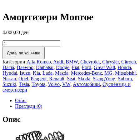
Амортизери Monroe
4.000,00
ден
Амортизери
Monroe
Додај во кошница
количина
Категории
Alfa Romeo
,
Audi
,
BMW
,
Chevrolet
,
Chrysler
,
Citroen
,
Dacia
,
Daewoo
,
Daihatsu
,
Dodge
,
Fiat
,
Ford
,
Great Wall
,
Honda
,
Hyndai
,
Isuzu
,
Kia
,
Lada
,
Mazda
,
Mercedes-Benz
,
MG
,
Mitsubishi
,
Nissan
,
Opel
,
Peugeot
,
Renault
,
Seat
,
Skoda
,
SsangYong
,
Subaru
,
Suzuki
,
Tesla
,
Toyota
,
Volvo
,
VW
,
Автомобили
,
Суспензија и
амортизери
Опис
Прегледи (0)
Опис