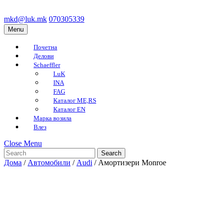
Skip
to
mkd@luk.mk
070305339
mkd@luk.mk
070305339
content
Menu
Menu
Skip
to
Почетна
content
Делови
Schaeffler
LuK
INA
FAG
Каталог ME,RS
Каталог EN
Марка возила
Влез
Close
Close Menu
Search
Menu
for:
Дома
/
Автомобили
/
Audi
/ Амортизери Monroe