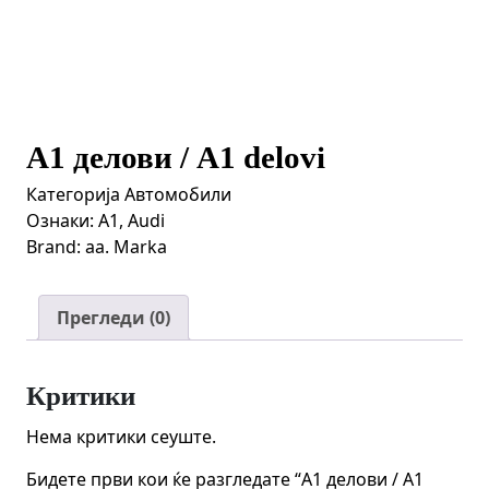
A1 делови / A1 delovi
Категорија
Автомобили
Ознаки:
A1
,
Audi
Brand:
aa. Marka
Прегледи (0)
Критики
Нема критики сеуште.
Бидете први кои ќе разгледате “A1 делови / A1