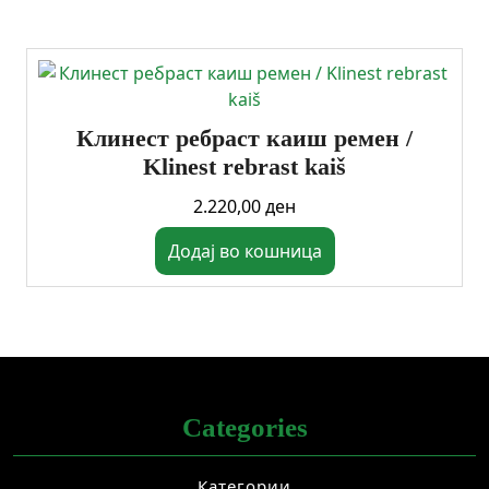
Клинест ребраст каиш ремен /
Klinest rebrast kaiš
2.220,00
ден
Додај во кошница
Categories
Категории