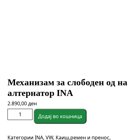
Механизам за слободен од на
алтернатор INA
2.890,00
ден
Механизам
Додај во кошница
за
слободен
од
Категории
INA
,
VW
,
Каиш,ремен и пренос
,