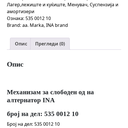
на
Лагер,лежиште и куќиште
,
Менувач
,
Суспензија и
алтернатор
амортизери
INA
Ознака:
535 0012 10
количина
Brand:
aa. Marka
,
INA brand
Опис
Прегледи (0)
Опис
Механизам за слободен од на
алтернатор INA
број на дел: 535 0012 10
Број на дел: 535 0012 10