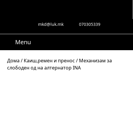
Skip
to
content
Skip
mkd@luk.mk
070305339
mkd@luk.mk
070305339
to
content
Menu
Menu
Search
for:
Дома
/
Каиш,ремен и пренос
/ Механизам за
слободен од на алтернатор INA