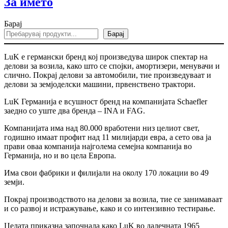
За
За името
името
Барај
Барај
LuK е германски бренд кој произведува широк спектар на
делови за возила, како што се спојки, амортизери, менувачи и
слично. Покрај делови за автомобили, тие произведуваат и
делови за земјоделски машини, првенствено трактори.
LuK Германија е всушност бренд на компанијата Schaefler
заедно со уште два бренда – INA и FAG.
Компанијата има над 80.000 вработени низ целиот свет,
годишно имаат профит над 11 милијарди евра, а сето ова ја
прави оваа компанија најголема семејна компанија во
Германија, но и во цела Европа.
Има свои фабрики и филијали на околу 170 локации во 49
земји.
Покрај производството на делови за возила, тие се занимаваат
и со развој и истражување, како и со интензивно тестирање.
Целата приказна започнала како LuK во далечната 1965