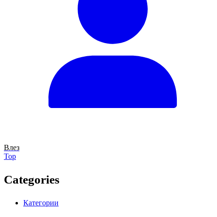
Влез
Back
Top
to
Top
Categories
Категории