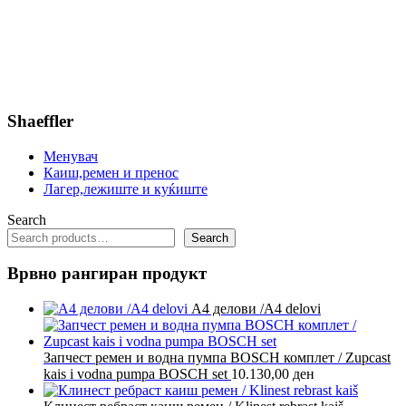
Shaeffler
Менувач
Каиш,ремен и пренос
Лагер,лежиште и куќиште
Search
Search
Врвно рангиран продукт
А4 делови /A4 delovi
Запчест ремен и водна пумпа BOSCH комплет / Zupcast
kais i vodna pumpa BOSCH set
10.130,00
ден