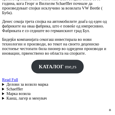
година, кога Георг и Вилхелм Schaeffler почнале да
произведуваат спојки исклучиво за возилата VW Beetle (
Буба).
Денес секоја трета спојка на автомобилите доаѓа од еден од
фабриките на оваа фабрика, што е повеќе од импресивно.
Фабриката е со седиште во германскиот град Бул.
Бидејќи компанијата секогаш инвестирала во нови
технологии и производи, во текот на своето децениско
постоење честопати била пионер во одредени производи и
иновации, првенствено во областа на спојките.
КАТАЛОГ
me,rs
Read
Read Full
Full
Делови за возило марка
Schaeffler
Марка возила
Каиш, лагер и менувач
+