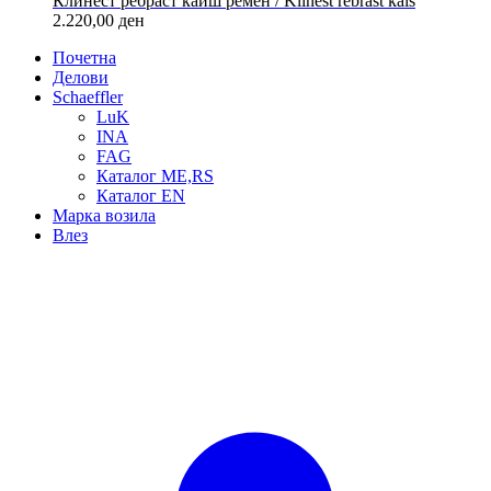
Клинест ребраст каиш ремен / Klinest rebrast kaiš
2.220,00
ден
Почетна
Делови
Schaeffler
LuK
INA
FAG
Каталог ME,RS
Каталог EN
Марка возила
Влез