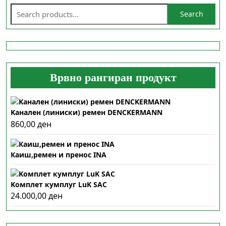
Search
Врвно рангиран продукт
Kанален (линиски) ремен DENCKERMANN
860,00
ден
Каиш,ремен и пренос INA
Kомплет кумплуг LuK SAC
24.000,00
ден