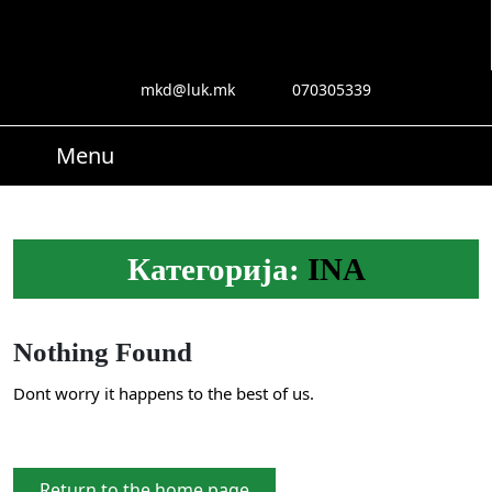
Skip
to
content
Skip
mkd@luk.mk
070305339
mkd@luk.mk
070305339
to
content
Menu
Menu
Search
for:
Категорија:
INA
Nothing Found
Dont worry it happens to the best of us.
Return
Return to the home page