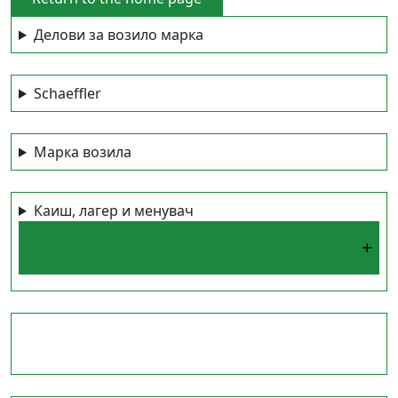
to
Делови за возило марка
the
home
page
Schaeffler
Марка возила
Каиш, лагер и менувач
+