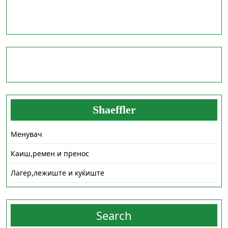
Shaeffler
Менувач
Каиш,ремен и пренос
Лагер,лежиште и куќиште
Search